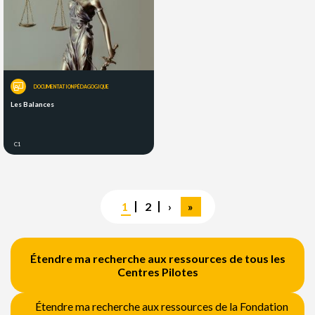
DOCUMENTATION PÉDAGOGIQUE
Les Balances
C1
Pagination
Page
1
Page
2
Page
›
Dernière
»
courante
suivante
page
Étendre ma recherche aux ressources de tous les
Centres Pilotes
Étendre ma recherche aux ressources de la Fondation