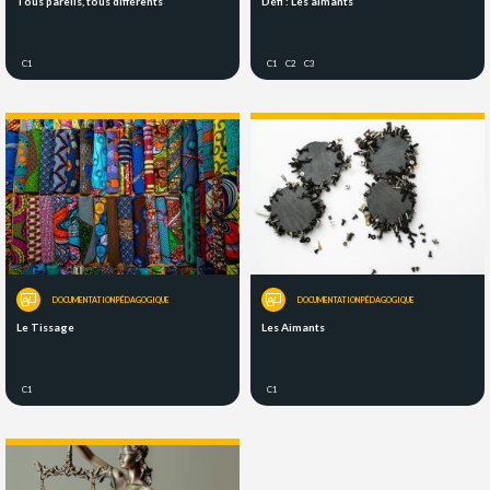
Tous pareils, tous différents
Défi : Les aimants
C1
C1
C2
C3
DOCUMENTATION PÉDAGOGIQUE
DOCUMENTATION PÉDAGOGIQUE
Le Tissage
Les Aimants
C1
C1