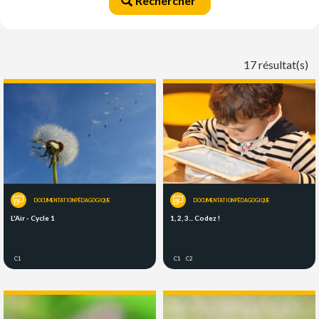
Rechercher
17 résultat(s)
DOCUMENTATION PÉDAGOGIQUE
DOCUMENTATION PÉDAGOGIQUE
L'Air - Cycle 1
1, 2, 3... Codez !
C1
C1
C2