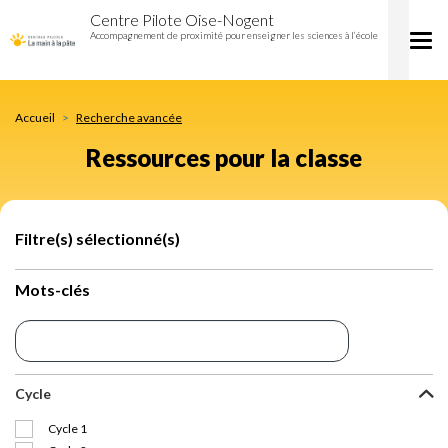
Ressources
Aller
Centre Pilote Oise-Nogent
pour
au
Accompagnement de proximité pour enseigner les sciences à l’école
Tog
la
contenu
nav
classe
principal
Accueil
Recherche avancée
Ressources pour la classe
Filtre(s) sélectionné(s)
Mots-clés
Cycle
Cycle 1