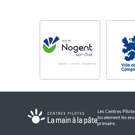
Les Centres Pilot
localement les ens
primaire.