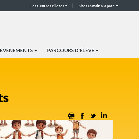
Les Centres Pilotes
Sites La main à la pâte
CP
Top
header
ÉVÈNEMENTS
PARCOURS D'ÉLÈVE
ts
Print
Facebook
Twitter
Linkedin