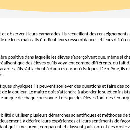
 et observent leurs camarades. Ils recueillent des renseignements au
taille de leurs mains. Ils étudient leurs ressemblances et leurs différ
re positive dans laquelle les élèves s’aperçoivent que, même si cha
réalisent que des élèves qu’ils voyaient comme différents, du fait d
arables s’ils s’attachent à d’autres caractéristiques. De même, ils d
s.
tiques physiques, ils peuvent soulever des questions et faire des c
 de la couleur. Le maître doit s’attendre à aborder le sujet en insista
tère unique de chaque personne. Lorsque des élèves font des remarqu
bilité d’utiliser plusieurs démarches scientifiques et méthodes de tr
usement, à décrire leurs expériences et leurs sentiments de façon fo
ant qu’ils mesurent, comparent et classent, puis notent ces observ