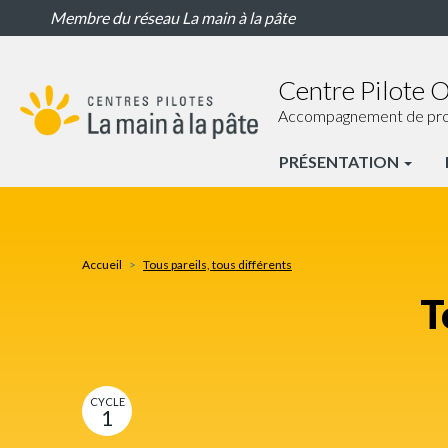
Tous
Aller
Membre du réseau La main à la pâte
pareils,
au
tous
contenu
différents
principal
Centre Pilote 
Accompagnement de proxim
PRÉSENTATION
CP
Nogent-
sur-
Accueil
Tous pareils, tous différents
Oise
T
Nav
principale
CYCLE
1