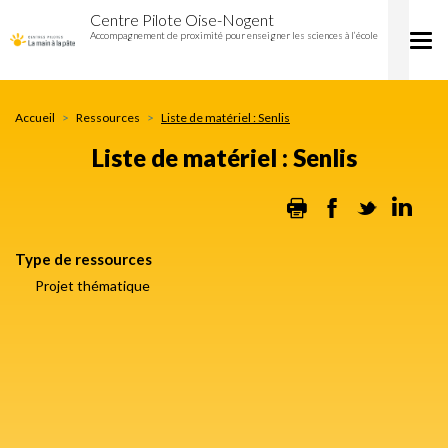
Liste
Aller
Centre Pilote Oise-Nogent
de
au
Accompagnement de proximité pour enseigner les sciences à l’école
Tog
matériel
contenu
nav
:
principal
Senlis
Accueil
Ressources
Liste de matériel : Senlis
Liste de matériel : Senlis
Print
Facebook
Twitter
Lin
Type de ressources
Projet thématique