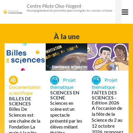
Accueil
Aller
Centre Pilote Oise-Nogent
Centre
au
Accompagnement de proximité pour enseigner les sciences à l’école
Tog
pilote
contenu
nav
Oise-
principal
Nogent
À la une
Projet
Projet
Documentation
thématique
thématique
SCIENCES EN
FAÎTES DES
scientifique
SCENE
SCIENCES -
BILLES DE
Edition 2026
Sciences en
SCIENCES
A l'occasion de
Billes De
scène est un
la fête de la
Sciences est
spectacle
Science du 2 au
une chaîne de la
présenté par les
12 octobre
Fondation La
élèves mêlant
2026, proposez
main à la pâte
théâtre,