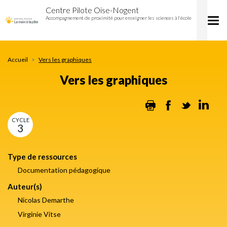
Vers
Aller
Centre Pilote Oise-Nogent
les
au
Accompagnement de proximité pour enseigner les sciences à l’école
Tog
graphiques
contenu
nav
principal
Accueil
Vers les graphiques
Vers les graphiques
Print
Facebook
Twitter
Lin
CYCLE
3
Type de ressources
Documentation pédagogique
Auteur(s)
Nicolas Demarthe
Virginie Vitse