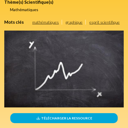
Thème(s) Scientifique(s)
Mathématiques
Mots clés
mathématiques
graphique
esprit scientifique
TÉLÉCHARGER LA RESSOURCE