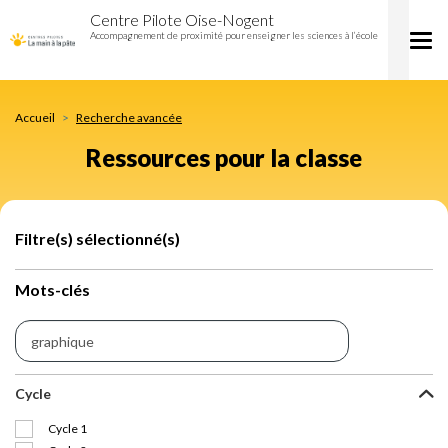
Ressources
Aller
Centre Pilote Oise-Nogent
pour
au
Accompagnement de proximité pour enseigner les sciences à l’école
Tog
la
contenu
nav
classe
principal
Accueil
Recherche avancée
Ressources pour la classe
Filtre(s) sélectionné(s)
Mots-clés
Cycle
Cycle 1