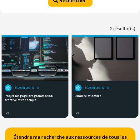
Rechercher
2 résultat(s)
SÉQUENCE D'ACTIVITÉS
SÉQUENCE D'ACTIVITÉS
Projet langage programmation
Lumière et ombre
créative et robotique
C3
C3
Étendre ma recherche aux ressources de tous les