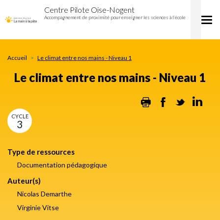
Le
Aller
Centre Pilote Oise-Nogent
climat
au
Accompagnement de proximité pour enseigner les sciences à l’école
Tog
entre
contenu
nav
nos
principal
mains
-
Accueil
Le climat entre nos mains - Niveau 1
Niveau
1
Le climat entre nos mains - Niveau 1
Print
Facebook
Twitter
Lin
CYCLE
3
Type de ressources
Documentation pédagogique
Auteur(s)
Nicolas Demarthe
Virginie Vitse