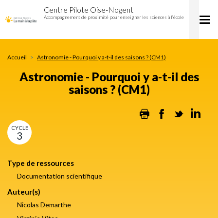
Astronomie
Aller
Centre Pilote Oise-Nogent
-
au
Accompagnement de proximité pour enseigner les sciences à l’école
Tog
Pourquoi
contenu
nav
y
principal
a-
t-
Accueil
Astronomie - Pourquoi y a-t-il des saisons ? (CM1)
il
des
Astronomie - Pourquoi y a-t-il des
saisons
saisons ? (CM1)
?
(CM1)
Print
Facebook
Twitter
Lin
CYCLE
3
Type de ressources
Documentation scientifique
Auteur(s)
Nicolas Demarthe