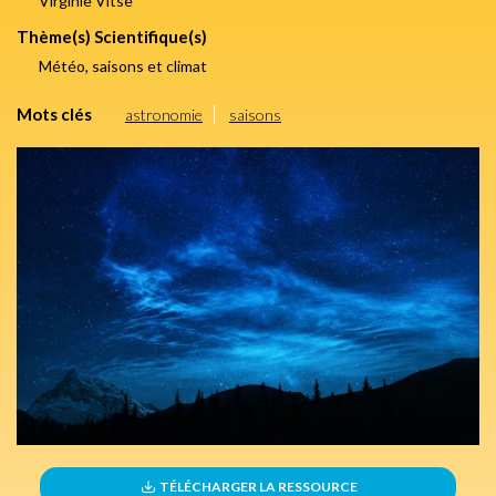
Virginie Vitse
Thème(s) Scientifique(s)
Météo, saisons et climat
Mots clés
astronomie
saisons
TÉLÉCHARGER LA RESSOURCE