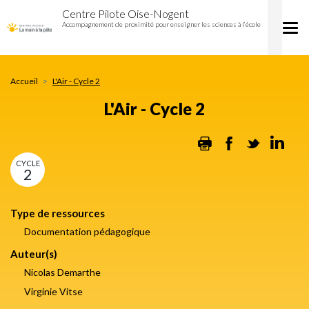
L'Air
Aller
Centre Pilote Oise-Nogent
-
au
Accompagnement de proximité pour enseigner les sciences à l’école
Tog
Cycle
contenu
nav
2
principal
Accueil
L'Air - Cycle 2
L'Air - Cycle 2
Print
Facebook
Twitter
Lin
CYCLE
2
Type de ressources
Documentation pédagogique
Auteur(s)
Nicolas Demarthe
Virginie Vitse