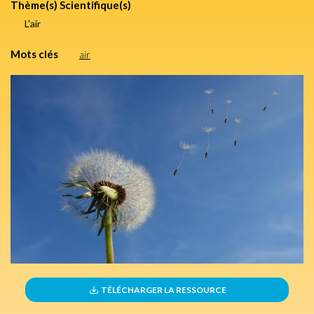
Thème(s) Scientifique(s)
L'air
Mots clés
air
TÉLÉCHARGER LA RESSOURCE