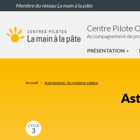
Astronomie
Aller
Membre du réseau La main à la pâte
-
au
le
contenu
système
principal
Centre Pilote 
solaire
Accompagnement de proxim
PRÉSENTATION
CP
Nogent-
sur-
Accueil
Astronomie - le système solaire
Oise
Ast
Nav
principale
CYCLE
3