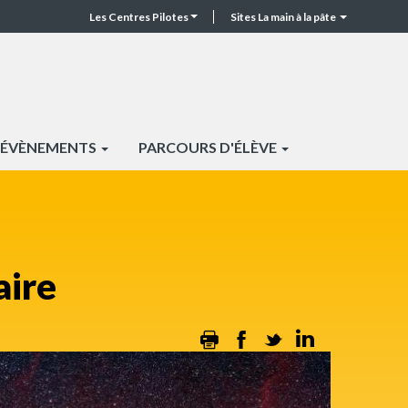
Les Centres Pilotes
Sites La main à la pâte
CP
Top
header
ÉVÈNEMENTS
PARCOURS D'ÉLÈVE
aire
Print
Facebook
Twitter
Linkedin