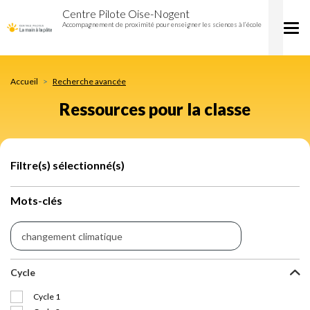
Ressources
Aller
Centre Pilote Oise-Nogent
pour
au
Accompagnement de proximité pour enseigner les sciences à l’école
Tog
la
contenu
nav
classe
principal
Accueil
Recherche avancée
Ressources pour la classe
Filtre(s) sélectionné(s)
Mots-clés
Cycle
Cycle 1