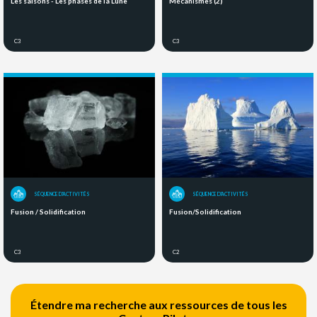
Les saisons - Les phases de la Lune
Mécanismes (2)
C3
C3
SÉQUENCE D'ACTIVITÉS
SÉQUENCE D'ACTIVITÉS
Fusion / Solidification
Fusion/Solidification
C3
C2
Étendre ma recherche aux ressources de tous les