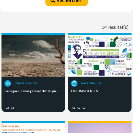
Rechercher
14 résultat(s)
SÉQUENCE D'ACTIVITÉS
PROJET THÉMATIQUE
Enseigner le changement climatique
FORUM SCIENCES
C2
C3
C1
C2
C3