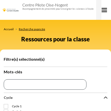
Ressources
Aller
Centre Pilote Oise-Nogent
pour
au
Accompagnement de proximité pour enseigner les sciences à l’école
Tog
la
contenu
nav
classe
principal
Accueil
Recherche avancée
Ressources pour la classe
Filtre(s) sélectionné(s)
Mots-clés
Cycle
Cycle 1