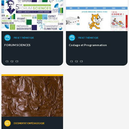
PROJET THÉMATIQUE
PROJET THÉMATIQUE
FORUM SCIENCES
Codage et Programmation
C1
C2
C3
C1
C2
C3
DOCUMENTATION PÉDAGOGIQUE