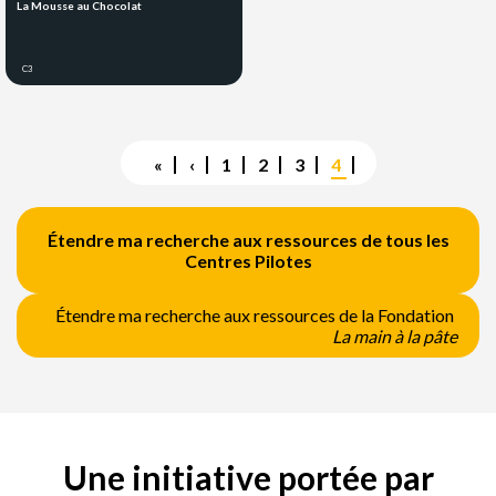
La Mousse au Chocolat
C3
Pagination
Première
«
Page
‹
Page
1
Page
2
Page
3
Page
4
page
précédente
courante
Étendre ma recherche aux ressources de tous les
Centres Pilotes
Étendre ma recherche aux ressources de la Fondation
La main à la pâte
Une initiative portée par