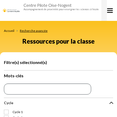
Ressources
Aller
Centre Pilote Oise-Nogent
pour
au
Accompagnement de proximité pour enseigner les sciences à l’école
Tog
la
contenu
nav
classe
principal
Accueil
Recherche avancée
Ressources pour la classe
Filtre(s) sélectionné(s)
Mots-clés
Cycle
Cycle 1