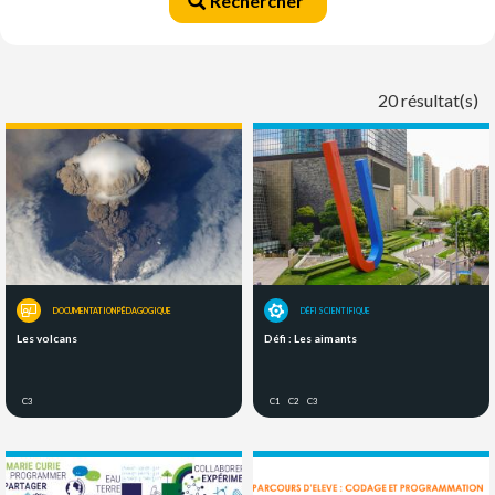
Rechercher
20 résultat(s)
DOCUMENTATION PÉDAGOGIQUE
DÉFI SCIENTIFIQUE
Les volcans
Défi : Les aimants
C3
C1
C2
C3