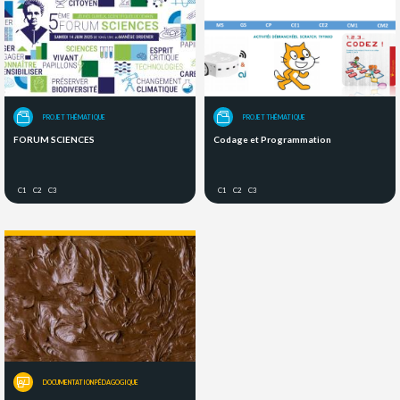
PROJET THÉMATIQUE
PROJET THÉMATIQUE
FORUM SCIENCES
Codage et Programmation
C1
C2
C3
C1
C2
C3
DOCUMENTATION PÉDAGOGIQUE