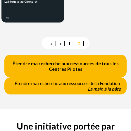
La Mousse au Chocolat
C3
Pagination
Première
«
Page
‹
Page
1
Page
2
page
précédente
courante
Étendre ma recherche aux ressources de tous les
Centres Pilotes
Étendre ma recherche aux ressources de la Fondation
La main à la pâte
Une initiative portée par